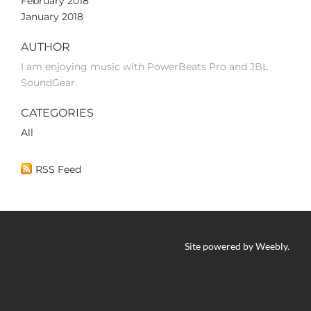
February 2018
January 2018
AUTHOR
I am enjoying music with PowerBeats Pro and JBL
SoundGear.
CATEGORIES
All
RSS Feed
Site powered by Weebly.