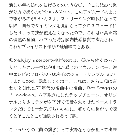
新しい年の訪れを告げるかのような①、そこに絶妙な繋
がり方で続くのがYears & Years。このアゲムードのまま
で繋がるのがいいんスよ。ストリーミング時代になって
以降、自分でタイミングを見計らってクロスフェードに
したり、って技が使えなくなったので、これは正真正銘
の偶然の産物。ハマった時は脳内快感物質で満たされ、
これぞプレイリスト作りの醍醐味でもある。
⑥のElujay & serpentwithfeeatは、⑤から続くゆった
りとしたグルーヴに包まれた感じのソウルナンバー。途
中エレピのソロが70～80年代のジョー・サンプルっぽく
てまたGood。意識してるねー、これは。さらに⑩は言
わずと知れた70年代の名曲中の名曲、Boz Scaggsの
「Lowdown」を下敷きにしたラップチューン。オリジ
ナルより少しテンポを下げて低音を効かせたベーストラ
ックだけでも十分気持ちいいのに、⑨からの繋がりで聴
くとそこんとこが強調されるって訳。
こいういうの（曲の繋ぎ）って実際なかなか狙って出来