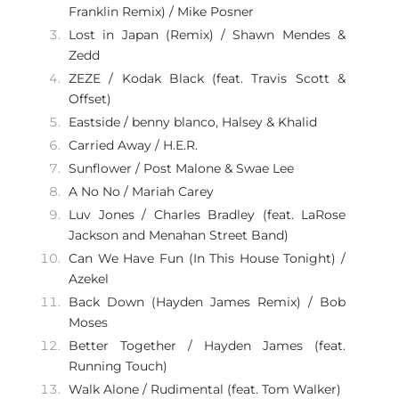
Franklin Remix) / Mike Posner
Lost in Japan (Remix) / Shawn Mendes &
Zedd
ZEZE / Kodak Black (feat. Travis Scott &
Offset)
Eastside / benny blanco, Halsey & Khalid
Carried Away / H.E.R.
Sunflower / Post Malone & Swae Lee
A No No / Mariah Carey
Luv Jones / Charles Bradley (feat. LaRose
Jackson and Menahan Street Band)
Can We Have Fun (In This House Tonight) /
Azekel
Back Down (Hayden James Remix) / Bob
Moses
Better Together / Hayden James (feat.
Running Touch)
Walk Alone / Rudimental (feat. Tom Walker)